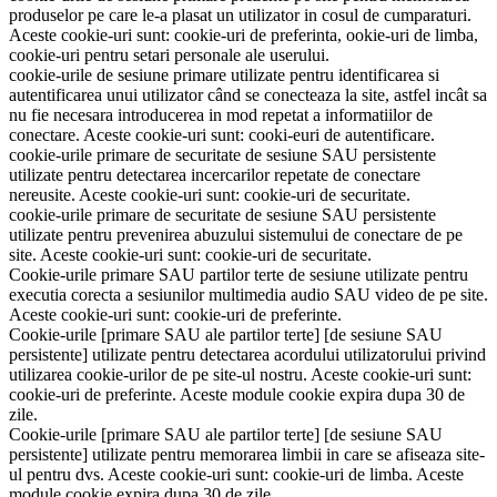
produselor pe care le-a plasat un utilizator in cosul de cumparaturi.
Aceste cookie-uri sunt: cookie-uri de preferinta, ookie-uri de limba,
cookie-uri pentru setari personale ale userului.
cookie-urile de sesiune primare utilizate pentru identificarea si
autentificarea unui utilizator când se conecteaza la site, astfel incât sa
nu fie necesara introducerea in mod repetat a informatiilor de
conectare. Aceste cookie-uri sunt: cooki-euri de autentificare.
cookie-urile primare de securitate de sesiune SAU persistente
utilizate pentru detectarea incercarilor repetate de conectare
nereusite. Aceste cookie-uri sunt: cookie-uri de securitate.
cookie-urile primare de securitate de sesiune SAU persistente
utilizate pentru prevenirea abuzului sistemului de conectare de pe
site. Aceste cookie-uri sunt: cookie-uri de securitate.
Cookie-urile primare SAU partilor terte de sesiune utilizate pentru
executia corecta a sesiunilor multimedia audio SAU video de pe site.
Aceste cookie-uri sunt: ​​cookie-uri de preferinte.
Cookie-urile [primare SAU ale partilor terte] [de sesiune SAU
persistente] utilizate pentru detectarea acordului utilizatorului privind
utilizarea cookie-urilor de pe site-ul nostru. Aceste cookie-uri sunt:
cookie-uri de preferinte. Aceste module cookie expira dupa 30 de
zile.
Cookie-urile [primare SAU ale partilor terte] [de sesiune SAU
persistente] utilizate pentru memorarea limbii in care se afiseaza site-
ul pentru dvs. Aceste cookie-uri sunt: cookie-uri de limba. Aceste
module cookie expira dupa 30 de zile.