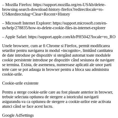
– Mozilla Firefox: https://support.mozilla.org/en-US/kb/delete-
browsing-search-download-history-firefox?redirectlocale=ro-
US&redirectslug=Clear+Recent+History
– Microsoft Internet Explorer: https://support.microsoft.com/en-
us/help/278835/how-to-delete-cookie-files-in-internet-explorer
– Apple Safari: https://support.apple.com/kb/PH5042?locale=ro_RO
Unele browsere, cum ar fi Chrome si Firefox, permit modificarea
setarilor pentru navigarea in modul «incognito», limitând cantitatea
de date introduse pe dispozitiv si stergând automat toate modulele
cookie persistente introduse pe dispozitiv când sesiunea de navigare
se termina. Exista, de asemenea, numeroase aplicatii ale unor parti
terte care se pot adauga in browser pentru a bloca sau administra
cookie-urile.
Cookie-urile existente
Pentru a sterge cookie-urile care au fost plasate anterior in browser,
trebuie selectata optiunea de stergere a istoricului navigarii
asigurandu-va ca optiunea de stergere a cookie-urilor este activata
atunci când se face acest lucru.
Google AdSettings