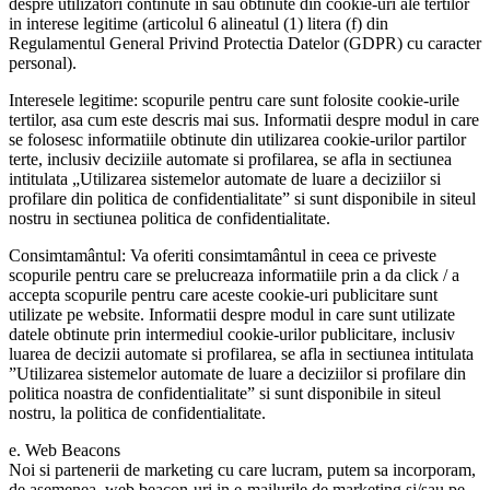
despre utilizatori continute in sau obtinute din cookie-uri ale tertilor
in interese legitime (articolul 6 alineatul (1) litera (f) din
Regulamentul General Privind Protectia Datelor (GDPR) cu caracter
personal).
Interesele legitime: scopurile pentru care sunt folosite cookie-urile
tertilor, asa cum este descris mai sus. Informatii despre modul in care
se folosesc informatiile obtinute din utilizarea cookie-urilor partilor
terte, inclusiv deciziile automate si profilarea, se afla in sectiunea
intitulata „Utilizarea sistemelor automate de luare a deciziilor si
profilare din politica de confidentialitate” si sunt disponibile in siteul
nostru in sectiunea politica de confidentialitate.
Consimtamântul: Va oferiti consimtamântul in ceea ce priveste
scopurile pentru care se prelucreaza informatiile prin a da click / a
accepta scopurile pentru care aceste cookie-uri publicitare sunt
utilizate pe website. Informatii despre modul in care sunt utilizate
datele obtinute prin intermediul cookie-urilor publicitare, inclusiv
luarea de decizii automate si profilarea, se afla in sectiunea intitulata
”Utilizarea sistemelor automate de luare a deciziilor si profilare din
politica noastra de confidentialitate” si sunt disponibile in siteul
nostru, la politica de confidentialitate.
e. Web Beacons
Noi si partenerii de marketing cu care lucram, putem sa incorporam,
de asemenea, web beacon-uri in e-mailurile de marketing si/sau pe