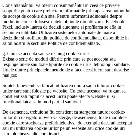
Consimtamântul: va oferiti consimtamântul in ceea ce priveste
scopurile pentru care prelucram informatiile prin apasarea butonului
de accept de cookie din site. Pentru informatii aditionale despre
modul in care se folosesc datele obtinute din utilizarea Facebook
Pixel, inclusiv luarea de decizii automate si profilarea se afla in
sectiunea intitulata Utilizarea sistemelor automate de luare a
deciziilor si profilare din politica de confidentialitate, disponibile in
saitul nostru la sectiune Politica de confidentialitate.
g. Cum se accepta sau se resping cookie-urile
Exista o serie de moduri diferite prin care se pot accepta sau
respinge unele sau toate tipurile de cookie-uri si tehnologii similare.
Unele dintre principalele metode de a face acest lucru sunt descrise
mai jos:
Sunteti bineveniti sa blocati utilizarea unora sau a tuturor cookie-
urilor care sunt folosite pe website. Cu toate acestea, va rugam sa
constientizati faptul ca acest lucru poate afecta website-ul si
functionalitatea sa in mod partial sau total.
De asemenea, trebuie sa fiti constient ca stergerea tuturor cookie-
urilor din navigatorul web va sterge, de asemenea, toate modulele
cookie care stocheaza preferintele dvs., de exemplu daca ati acceptat
sau nu utilizarea cookie-urilor pe un website sau orice cookie-uri
care blocheaza alte cookie-uri.