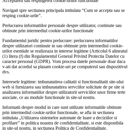
Acceptarea sau respingerea cookie-urilor functionale
Navigati spre sectiunea principala intitulata “Cum se accepta sau se
resping cookie-urile”.
Prelucrarea informatiilor personale despre utilizator, continute sau
obtinute prin intermediul cookie-urilor functionale
Fundamentul juridic pentru prelucrare: prelucrarea informatiilor
despre utilizatori continute in sau obtinute prin intermediul cookie-
urilor esentiale se realizeaza in interese legitime (Articolul 6 alineatul
(1) litera (f) din Regulamentul General Privind Protectia Datelor cu
caracter personal (GDPR). Vom procesa datele personale doar daca
v-ati dat acordul sa plasam cookie-uri pe computerul sau dispozitivul
dvs.
Interesele legitime: imbunatatirea calitatii si functionalitatii site-ului
web si furnizarea sau imbunatatirea servciilor solicitate de pe site si
analizarea informatiilor despre utilizatorii serviciilor unor firme terte
asociate, ce au module functionale in site-ul nostru.
Informatii despre modul in care sunt utilizate informatiile obtinute
prin intermediul cookie-urilor functionale, se afla in sectiunea
intitulata „Utilizarea sistemelor automate de luare a deciziilor si
profilare” in politica noastra de confidentialitate, si este disponibila
in site-ul nostru, in sectiunea Politica de Confidentialitate.