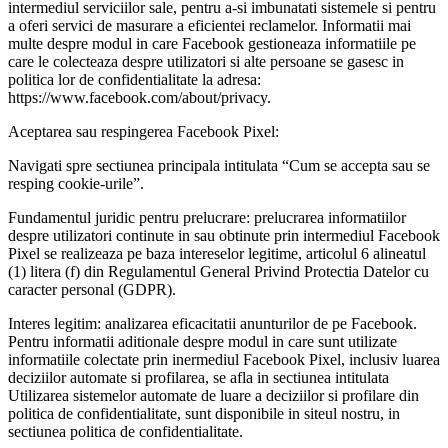
intermediul serviciilor sale, pentru a-si imbunatati sistemele si pentru
a oferi servici de masurare a eficientei reclamelor. Informatii mai
multe despre modul in care Facebook gestioneaza informatiile pe
care le colecteaza despre utilizatori si alte persoane se gasesc in
politica lor de confidentialitate la adresa:
https://www.facebook.com/about/privacy.
Aceptarea sau respingerea Facebook Pixel:
Navigati spre sectiunea principala intitulata “Cum se accepta sau se
resping cookie-urile”.
Fundamentul juridic pentru prelucrare: prelucrarea informatiilor
despre utilizatori continute in sau obtinute prin intermediul Facebook
Pixel se realizeaza pe baza intereselor legitime, articolul 6 alineatul
(1) litera (f) din Regulamentul General Privind Protectia Datelor cu
caracter personal (GDPR).
Interes legitim: analizarea eficacitatii anunturilor de pe Facebook.
Pentru informatii aditionale despre modul in care sunt utilizate
informatiile colectate prin inermediul Facebook Pixel, inclusiv luarea
deciziilor automate si profilarea, se afla in sectiunea intitulata
Utilizarea sistemelor automate de luare a deciziilor si profilare din
politica de confidentialitate, sunt disponibile in siteul nostru, in
sectiunea politica de confidentialitate.