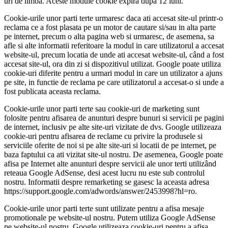
uri de limba. Aceste module cookie expira dupa 12 luni.
Cookie-urile unor parti terte urmaresc daca ati accesat site-ul printr-o
reclama ce a fost plasata pe un motor de cautare si/sau in alta parte
pe internet, precum o alta pagina web si urmaresc, de asemena, sa
afle si alte informatii referitoare la modul in care utilizatorul a accesat
website-ul, precum locatia de unde ati accesat website-ul, când a fost
accesat site-ul, ora din zi ​​si dispozitivul utilizat. Google poate utiliza
cookie-uri diferite pentru a urmari modul in care un utilizator a ajuns
pe site, in functie de reclama pe care utilizatorul a accesat-o si unde a
fost publicata aceasta reclama.
Cookie-urile unor parti terte sau cookie-uri de marketing sunt
folosite pentru afisarea de anunturi despre bunuri si servicii pe pagini
de internet, inclusiv pe alte site-uri vizitate de dvs. Google utilizeaza
cookie-uri pentru afisarea de reclame cu privire la produsele si
serviciile oferite de noi si pe alte site-uri si locatii de pe internet, pe
baza faptului ca ati vizitat site-ul nostru. De asemenea, Google poate
afisa pe Internet alte anunturi despre servicii ale unor terti utilizând
reteaua Google AdSense, desi acest lucru nu este sub controlul
nostru. Informatii despre remarketing se gasesc la aceasta adresa
https://support.google.com/adwords/answer/2453998?hl=ro.
Cookie-urile unor parti terte sunt utilizate pentru a afisa mesaje
promotionale pe website-ul nostru. Putem utiliza Google AdSense
pe website-ul nostru. Google utilizeaza cookie-uri pentru a afisa