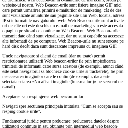
website-ul nostru. Web Beacon-urile sunt fisiere imagine GIF mici,
care permit urmarirea primirii e-mailurilor de marketing, cât de des
sunt vizualizate anunturile sau paginile site-ului Web, locatia, adresa
IP si informatiile navigatorului web. Web Beacon-urile sunt activate
ori de câte ori este deschis un e-mail de marketing sau este accesata
o pagina pe site-ul ce contine un Web Beacon. Web Beacon-urile
transmit date când sunt vizualizate, dar nu sunt capabile sa acceseze
alte informatii de pe computer. Web Beacon-urile nu sunt stocate pe
hard disk decât daca sunt descarcate impreuna cu imaginea GIF.
Unele navigatoare si clienti de email (dar nu toate) permit
restrictionarea utilizarii Web beacon-urilor fie prin impiedicarea
trimiterii de informatii catre sursa acestora (de exemplu, atunci când
este setat navigatorul sa blocheze cookie-urile si trackerele), fie prin
neaccesarea imaginilor care le contin (de exemplu, daca este
selectata setarea «Nu afisati imaginile (in e-mailuri)» pe serverul de
e-mail).
Aceptarea sau respingerea web beacon-urilor
Navigati spre sectiunea principala intitulata “Cum se accepta sau se
resping cookie-urile”.
Fundamentul juridic pentru prelucrare: prelucrarea datelor despre
utilizatori continute in sau obtinute prin intermediul web beacon-