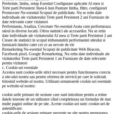
Preferinte, limba, setup Esential Configurare aplicatie Al meu si
Terte parti Persistent 3luni-6 luni Pastrare limba, filtre, configurari
Promovare Ne-esential Scopuri de publicitate. Nu se retin date
individuale ale vizitatorului Terte parti Persistent 2 ani Furnizare de
date relevante catre vizitatori
Performanta, Analiza, Cercetare Ne-esential Arata cum performeaza
siteul in diverse locatii. Ofera statistici ale accesarilor. Nu se retin
date individuale ale vizitatorului Al meu si Terte parti Persistent 2 ani
Creare de statistici in scopul imbunatatirii performantei siteului si
furnizarii datelor catre cei ce au nevoie de ele
Remarketing Ne-esential Scopuri de publicitate Web Beacon,
Facebook pixel, Google Remarketing. Nu retin date individuale ale
vizitatorilor Terte parti Persistent 1 an Furnizare de date relevante
pentru vizitatori
c. Cookie-uri esentiale
Acestea sunt cookie-urile strict necesare pentru functionarea corecta
a site-ului nostru sau pentru oferirea de servicii pe care le solictati
folosind website-ul nostru. Utilizam urmatoarele cookie-uri esentiale
pe website-ul nostru:
cookie-urile primare de sesiune care sunt introduse pentru a retine
datele inserate de un utilizator când completeaza un formular de mai
multe pagini online de pe site. Aceste cookie-uri sunt: cookie-uri de
autentificare.
cookie-urile de sesiune primare prezente pe site pentru memorarea