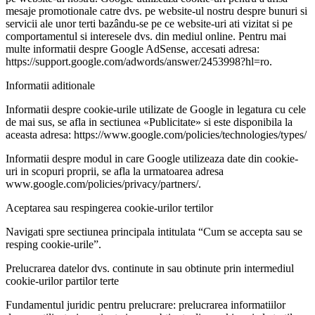
mesaje promotionale catre dvs. pe website-ul nostru despre bunuri si
servicii ale unor terti bazându-se pe ce website-uri ati vizitat si pe
comportamentul si interesele dvs. din mediul online. Pentru mai
multe informatii despre Google AdSense, accesati adresa:
https://support.google.com/adwords/answer/2453998?hl=ro.
Informatii aditionale
Informatii despre cookie-urile utilizate de Google in legatura cu cele
de mai sus, se afla in sectiunea «Publicitate» si este disponibila la
aceasta adresa: https://www.google.com/policies/technologies/types/
Informatii despre modul in care Google utilizeaza date din cookie-
uri in scopuri proprii, se afla la urmatoarea adresa
www.google.com/policies/privacy/partners/.
Aceptarea sau respingerea cookie-urilor tertilor
Navigati spre sectiunea principala intitulata “Cum se accepta sau se
resping cookie-urile”.
Prelucrarea datelor dvs. continute in sau obtinute prin intermediul
cookie-urilor partilor terte
Fundamentul juridic pentru prelucrare: prelucrarea informatiilor