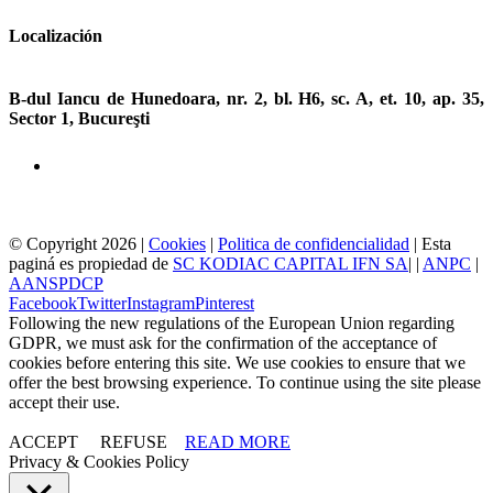
Localización
SEDE CENTRAL
B-dul Iancu de Hunedoara, nr. 2, bl.
H6, sc. A, et. 10, ap. 35,
Sector 1, Bucureşti
Donde nos encontramos
© Copyright
2026 |
Cookies
|
Politica de confidencialidad
| Esta
paginá es propiedad de
SC KODIAC CAPITAL IFN SA
| |
ANPC
|
AANSPDCP
Facebook
Twitter
Instagram
Pinterest
Following the new regulations of the European Union regarding
GDPR, we must ask for the confirmation of the acceptance of
cookies before entering this site. We use cookies to ensure that we
offer the best browsing experience. To continue using the site please
accept their use.
ACCEPT
REFUSE
READ MORE
Privacy & Cookies Policy