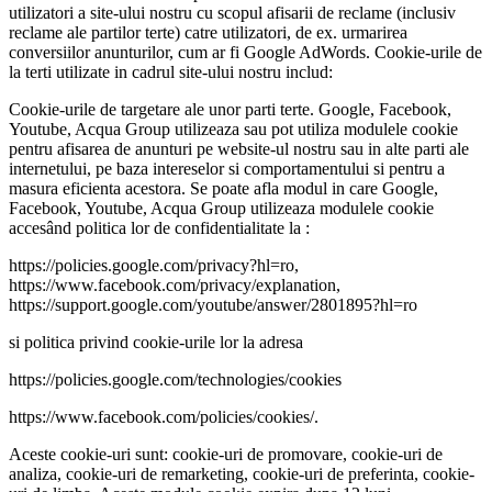
utilizatori a site-ului nostru cu scopul afisarii de reclame (inclusiv
reclame ale partilor terte) catre utilizatori, de ex. urmarirea
conversiilor anunturilor, cum ar fi Google AdWords. Cookie-urile de
la terti utilizate in cadrul site-ului nostru includ:
Cookie-urile de targetare ale unor parti terte. Google, Facebook,
Youtube, Acqua Group utilizeaza sau pot utiliza modulele cookie
pentru afisarea de anunturi pe website-ul nostru sau in alte parti ale
internetului, pe baza intereselor si comportamentului si pentru a
masura eficienta acestora. Se poate afla modul in care Google,
Facebook, Youtube, Acqua Group utilizeaza modulele cookie
accesând politica lor de confidentialitate la :
https://policies.google.com/privacy?hl=ro,
https://www.facebook.com/privacy/explanation,
https://support.google.com/youtube/answer/2801895?hl=ro
si politica privind cookie-urile lor la adresa
https://policies.google.com/technologies/cookies
https://www.facebook.com/policies/cookies/.
Aceste cookie-uri sunt: cookie-uri de promovare, cookie-uri de
analiza, cookie-uri de remarketing, cookie-uri de preferinta, cookie-