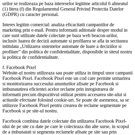
urilor se realizeaza pe baza intereselor legitime articolul 6 alineatul
(1) litera (f) din Regulamentul General Privind Protectia Datelor
(GDPR) cu caracter personal.
Interes legitim comercial: analiza eficacitatii campaniilor de
marketing prin e-mail. Pentru informatii aditonale despre modul in
care sunt utilizate datele colectate pe baza web beacon-urilor,
inclusiv luarea de decizii automate si profilarea se afla in sectiunea
intitulata „Utilizarea sistemelor automate de luare a deciziilor si
profilare” din politica de confidentialitate, disponibile in siteul nostru
la politica de confidentialitate.
f. Facebook Pixel
Website-ul nostru utilizeaza sau poate utiliza in timpul unor campanii
Facebook Pixel. Facebook Pixel este un cod care permite urmarirea
si monitorizarea succesului anunturilor afisate pe Facebook si
imbunatatirea eficientei acelor reclame prin inregistrarea de
informatii precum dispozitivul utilizat pentru accesarea site-ului si
actiunile efectuate folosind cookie-uri. Se poate de asemenea, sa se
utilizeze Facebook Pixel pentru crearea de reclame segmentate pe
Facebook si pe site-ul nostru.
Facebook combina datele colectate din utilizarea Facebook Pixel-
ului de pe site cu date pe care le colecteaza din alte surse, in scopul
de a imbunatati si segmenta reclamele afisate pe site sau prin