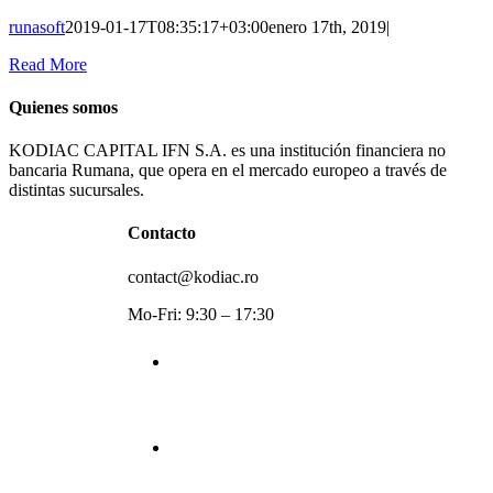
runasoft
2019-01-17T08:35:17+03:00
enero 17th, 2019
|
Read More
Quienes somos
KODIAC
CAPITAL IFN S.A. es una institución financiera no
bancaria Rumana, que opera en el mercado europeo a través de
distintas sucursales.
Contacto
contact@kodiac.ro
Mo-Fri: 9:30 – 17:30
+40754 228 454
+40744 375 923