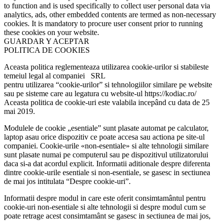
to function and is used specifically to collect user personal data via
analytics, ads, other embedded contents are termed as non-necessary
cookies. It is mandatory to procure user consent prior to running
these cookies on your website.
GUARDAR Y ACEPTAR
POLITICA DE COOKIES
Aceasta politica reglementeaza utilizarea cookie-urilor si stabileste
temeiul legal al companiei SRL
pentru utilizarea “cookie-urilor” si tehnologiilor similare pe website
sau pe sisteme care au legatura cu website-ul https://kodiac.ro/
Aceasta politica de cookie-uri este valabila incepând cu data de 25
mai 2019.
Modulele de cookie „esentiale” sunt plasate automat pe calculator,
laptop asau orice dispozitiv ce poate accesa sau actiona pe site-ul
companiei. Cookie-urile «non-esentiale» si alte tehnologii similare
sunt plasate numai pe computerul sau pe dispozitivul utilizatorului
daca si-a dat acordul explicit. Informatii aditionale despre diferenta
dintre cookie-urile esentiale si non-esentiale, se gasesc in sectiunea
de mai jos intitulata “Despre cookie-uri”.
Informatii despre modul in care este oferit consimtamântul pentru
cookie-uri non-esentiale si alte tehnologii si despre modul cum se
poate retrage acest consimtamânt se gasesc in sectiunea de mai jos,