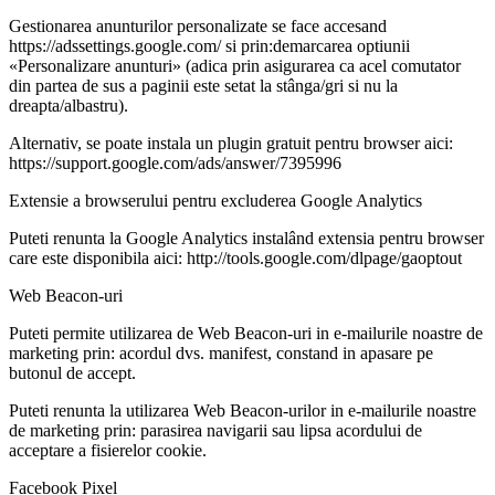
Gestionarea anunturilor personalizate se face accesand
https://adssettings.google.com/ si prin:demarcarea optiunii
«Personalizare anunturi» (adica prin asigurarea ca acel comutator
din partea de sus a paginii este setat la stânga/gri si nu la
dreapta/albastru).
Alternativ, se poate instala un plugin gratuit pentru browser aici:
https://support.google.com/ads/answer/7395996
Extensie a browserului pentru excluderea Google Analytics
Puteti renunta la Google Analytics instalând extensia pentru browser
care este disponibila aici: http://tools.google.com/dlpage/gaoptout
Web Beacon-uri
Puteti permite utilizarea de Web Beacon-uri in e-mailurile noastre de
marketing prin: acordul dvs. manifest, constand in apasare pe
butonul de accept.
Puteti renunta la utilizarea Web Beacon-urilor in e-mailurile noastre
de marketing prin: parasirea navigarii sau lipsa acordului de
acceptare a fisierelor cookie.
Facebook Pixel