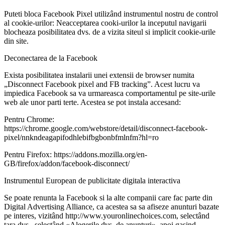
Puteti bloca Facebook Pixel utilizând instrumentul nostru de control
al cookie-urilor: Neacceptarea cooki-urilor la inceputul navigarii
blocheaza posibilitatea dvs. de a vizita siteul si implicit cookie-urile
din site.
Deconectarea de la Facebook
Exista posibilitatea instalarii unei extensii de browser numita
„Disconnect Facebook pixel and FB tracking”. Acest lucru va
impiedica Facebook sa va urmareasca comportamentul pe site-urile
web ale unor parti terte. Acestea se pot instala accesand:
Pentru Chrome:
https://chrome.google.com/webstore/detail/disconnect-facebook-
pixel/nnkndeagapifodhlebifbgbonbfmlnfm?hl=ro
Pentru Firefox: https://addons.mozilla.org/en-
GB/firefox/addon/facebook-disconnect/
Instrumentul European de publicitate digitala interactiva
Se poate renunta la Facebook si la alte companii care fac parte din
Digital Advertising Alliance, ca acestea sa sa afiseze anunturi bazate
pe interes, vizitând http://www.youronlinechoices.com, selectând
tara dvs., selectând «Alegerile dvs. de anunturi», apoi gasind